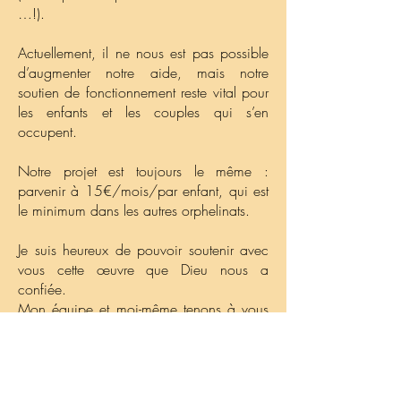
…!).
Actuellement, il ne nous est pas possible
d’augmenter notre aide, mais notre
soutien de fonctionnement reste vital pour
les enfants et les couples qui s’en
occupent.
Notre projet est toujours le même :
parvenir à 15€/mois/par enfant, qui est
le minimum dans les autres orphelinats.
Je suis heureux de pouvoir soutenir avec
vous cette œuvre que Dieu nous a
confiée.
Mon équipe et moi-même tenons à vous
remercier pour vos dons et je remercie
personnellement mon équipe pour sa
confiance.