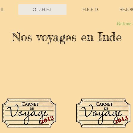
IL
O.D.H.E.I.
H.E.E.D.
REJO
Retour 
Nos voyages en Inde