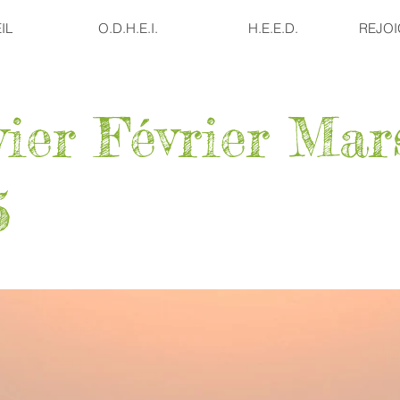
IL
O.D.H.E.I.
H.E.E.D.
REJO
vier Février Mar
5